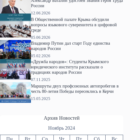
Александр Баталин удостоен звания Героя Труда
России
12.06.2026
В Общественной палате Крыма обсудили
вопросы языкового суверенитета в цифровой
среде
05.06.2026
Владимир Путин дал старт Году единства
народов России
05.02.2026
«Дружба народов»: Студенты Крымского
юридического института рассказали о
традициях народов России
07.11.2025
Маршруты двух профсоюзных автопробегов в
честь 80-летия Победы пересеклись в Керчи
15.05.2025
Архив Новостей
Ноябрь 2024
Пн
Вт
Ср
Чт
Пт
Сб
Вс