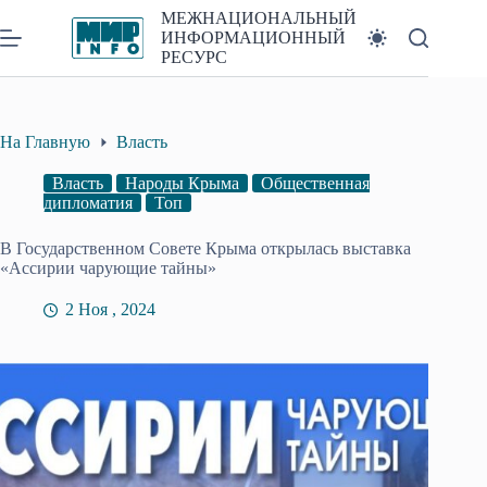
Перейти
МЕЖНАЦИОНАЛЬНЫЙ
к
ИНФОРМАЦИОННЫЙ
сути
РЕСУРС
На Главную
Власть
Власть
Народы Крыма
Общественная
дипломатия
Топ
В Государственном Совете Крыма открылась выставка
«Ассирии чарующие тайны»
2 Ноя , 2024