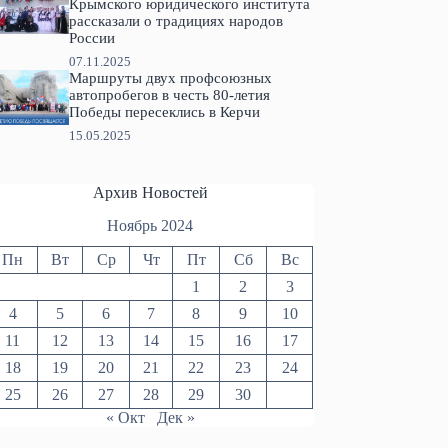
Крымского юридического института
рассказали о традициях народов
России
07.11.2025
Маршруты двух профсоюзных
автопробегов в честь 80-летия
Победы пересеклись в Керчи
15.05.2025
Архив Новостей
Ноябрь 2024
Пн
Вт
Ср
Чт
Пт
Сб
Вс
1
2
3
4
5
6
7
8
9
10
11
12
13
14
15
16
17
18
19
20
21
22
23
24
25
26
27
28
29
30
« Окт
Дек »