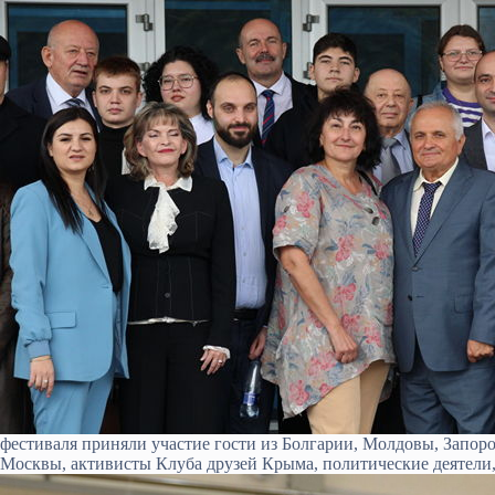
фестиваля приняли участие гости из Болгарии, Молдовы, Запоро
Москвы, активисты Клуба друзей Крыма, политические деятели,