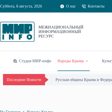
Перейти
Суббота, 8 августа, 2026
О нас
Контакты
к
сути
МЕЖНАЦИОНАЛЬНЫЙ
ИНФОРМАЦИОННЫЙ
РЕСУРС
Студия МИР-инфо
Народы Крыма
Культ
Одиссей Пипия удостоен Почётн
Последние Новости
На Главную
Народы Крыма