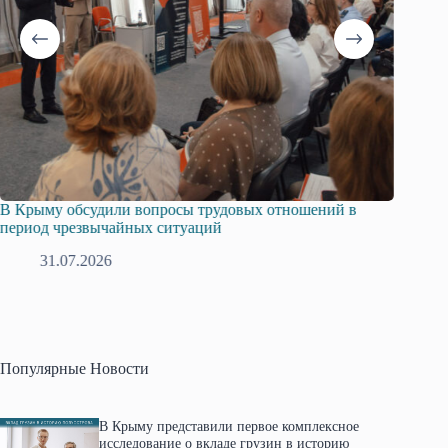
Русская община Крыма и Федерация независимых
Одисс
профсоюзов Крыма укрепляют сотрудничество
гражд
28.07.2026
Популярные Новости
В Крыму представили первое комплексное
исследование о вкладе грузин в историю