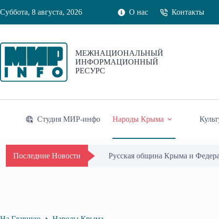
Перейти
Суббота, 8 августа, 2026
О нас
Контакты
к
сути
МЕЖНАЦИОНАЛЬНЫЙ
ИНФОРМАЦИОННЫЙ
РЕСУРС
Студия МИР-инфо
Народы Крыма
Культ
Одиссей Пипия удостоен Почётн
Последние Новости
На Главную
Народы Крыма