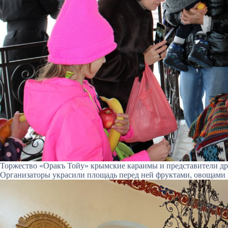
Торжество «Оракъ Тойу» крымские караимы и представители др
Организаторы украсили площадь перед ней фруктами, овощами