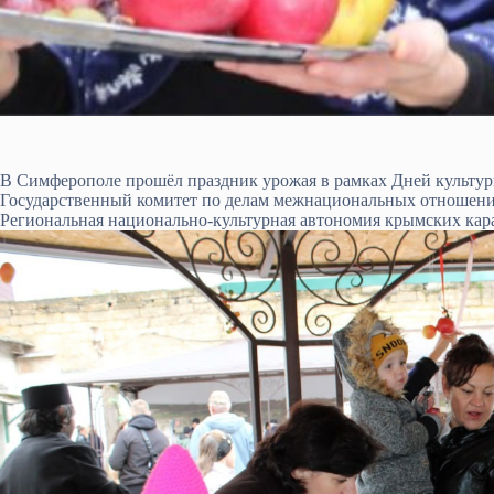
В Симферополе прошёл праздник урожая в рамках Дней культур
Государственный комитет по делам межнациональных отношен
Региональная национально-культурная автономия крымских ка