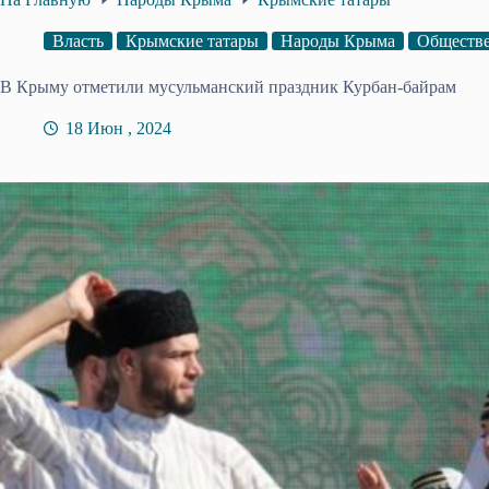
Власть
Крымские татары
Народы Крыма
Обществе
В Крыму отметили мусульманский праздник Курбан-байрам
18 Июн , 2024