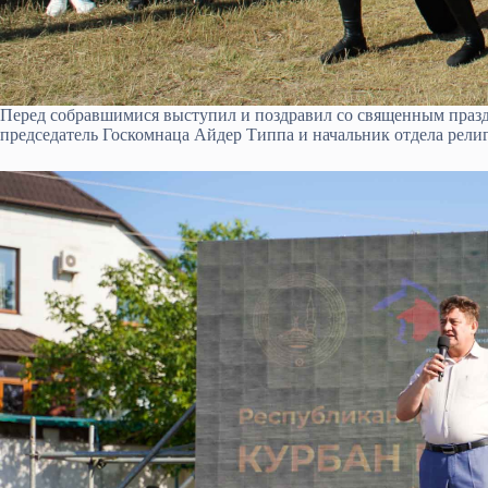
Перед собравшимися выступил и поздравил со священным праз
председатель Госкомнаца Айдер Типпа и начальник отдела ре