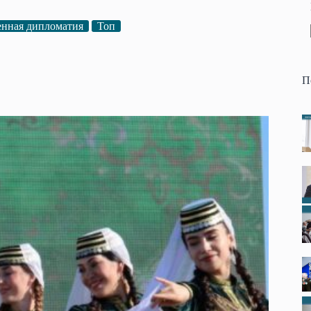
нная дипломатия
Топ
П