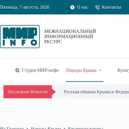
Перейти
Пятница, 7 августа, 2026
О нас
Контакты
к
сути
МЕЖНАЦИОНАЛЬНЫЙ
ИНФОРМАЦИОННЫЙ
РЕСУРС
Студия МИР-инфо
Народы Крыма
Культ
Одиссей Пипия удостоен Почётн
Последние Новости
На Главную
Народы Крыма
Крымские татары