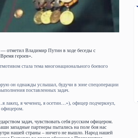
 — отметил Владимир Путин в ходе беседы с
Время героев».
йтмотивом стала тема многонационального боевого
орую он однажды услышал, будучи в зоне спецоперации
выполнения поставленных задач.
я лакец, я чеченец, я осетин…»), офицер подчеркнул,
м офицером.
арством задач, чувствовать себя русским офицером.
Наши западные партнеры пытались на поле боя нас
нутри нашей страны – ничего не вышло. Народ нашей