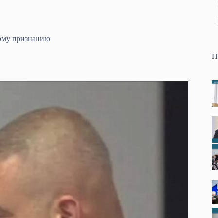
ному признанию
П