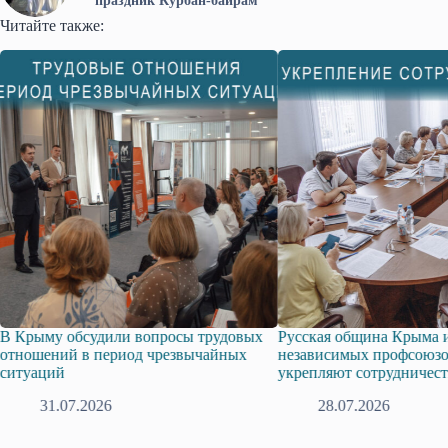
праздник Курбан-байрам
Читайте также:
обсудили вопросы трудовых
Русская община Крыма и Федерац
й в период чрезвычайных
независимых профсоюзов Крыма
укрепляют сотрудничество
7.2026
28.07.2026