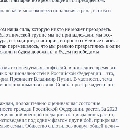
азал Гаспарян во время общения с Президентом.
ональная и многоконфессиональная страна, в этом и
ом наша сила, которую никто не может преодолеть.
бы этнической группе мы не принадлежали, мы все-
тура, и традиции, и история, и просто семейные связи…
 так перемешалось, что мы реально превратились в один
ожили и будем дорожить, и будем непобедимы
зия исповедуемых конфессий, в последнее время все
ных национальностей в Российской Федерации – это,
орил Президент Владимир Путин. В частности, тема
лярно поднимается в ходе Совета при Президенте по
 граждан, положительно оценивающая состояние
ости граждан Российской Федерации, растет. За 2023
пециальной военной операции эта цифра лишь растет,
исповедания под одним флагом идут в бой, прикрывая
целые семьи. Общество сплотилось вокруг общей цели –