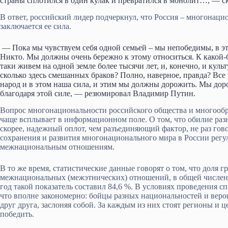
страны сплотился в один кулак и превратился в монолит…, — ск
В ответ, российский лидер подчеркнул, что Россия – многонаци
заключается ее сила.
— Пока мы чувствуем себя одной семьей – мы непобедимы, в эт
Никто. Мы должны очень бережно к этому относиться. К какой-
таки живем на одной земле более тысячи лет, и, конечно, и куль
сколько здесь смешанных браков? Полно, наверное, правда? Все
народ и в этом наша сила, и этим мы должны дорожить. Мы дор
благодаря этой силе, — резюмировал Владимир Путин.
Вопрос многонациональности российского общества и многообра
чаще всплывает в информационном поле. О том, что обилие раз
скорее, надежный оплот, чем разъединяющий фактор, не раз гов
сохранения и развития многонационального мира в России регу
межнациональным отношениям.
В то же время, статистические данные говорят о том, что доля
межнациональных (межэтнических) отношений, в общей численн
год такой показатель составил 84,6 %. В условиях проведения с
что вполне закономерно: бойцы разных национальностей и веро
друг друга, заслоняя собой. За каждым из них стоят регионы и 
победить.