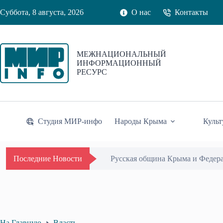
Перейти
Суббота, 8 августа, 2026
О нас
Контакты
к
сути
МЕЖНАЦИОНАЛЬНЫЙ
ИНФОРМАЦИОННЫЙ
РЕСУРС
Студия МИР-инфо
Народы Крыма
Культ
Русская община Крыма и Федер
Последние Новости
На Главную
Власть