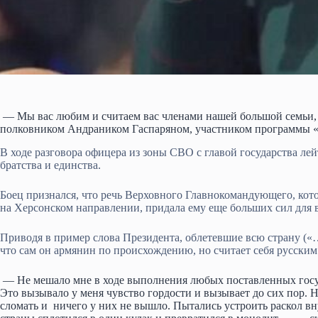
— Мы вас любим и считаем вас членами нашей большой семьи,
полковником Андраником Гаспаряном, участником программы «
В ходе разговора офицера из зоны СВО с главой государства ле
братства и единства.
Боец признался, что речь Верховного Главнокомандующего, кот
на Херсонском направлении, придала ему еще больших сил для 
Приводя в пример слова Президента, облетевшие всю страну («…
что сам он армянин по происхождению, но считает себя русски
— Не мешало мне в ходе выполнения любых поставленных госуд
Это вызывало у меня чувство гордости и вызывает до сих пор. 
сломать и ничего у них не вышло. Пытались устроить раскол в