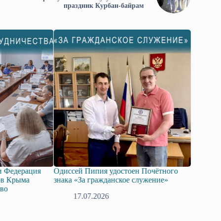
праздник Курбан-байрам
 Федерация
Одиссей Пипия удостоен Почётного
Госдума 
в Крыма
знака «За гражданское служение»
законопр
во
технолог
17.07.2026
08.