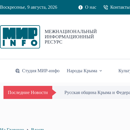
Перейти
Воскресенье, 9 августа, 2026
О нас
Контакты
к
сути
МЕЖНАЦИОНАЛЬНЫЙ
ИНФОРМАЦИОННЫЙ
РЕСУРС
Студия МИР-инфо
Народы Крыма
Культ
Русская община Крыма и Федер
Последние Новости
На Главную
Власть