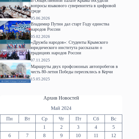
В Общественной палате Крыма обсудили
вопросы языкового суверенитета в цифровой
среде
05.06.2026
Владимир Путин дал старт Году единства
народов России
05.02.2026
«Дружба народов»: Студенты Крымского
юридического института рассказали о
традициях народов России
07.11.2025
Маршруты двух профсоюзных автопробегов в
честь 80-летия Победы пересеклись в Керчи
15.05.2025
Архив Новостей
Май 2024
Пн
Вт
Ср
Чт
Пт
Сб
Вс
1
2
3
4
5
6
7
8
9
10
11
12