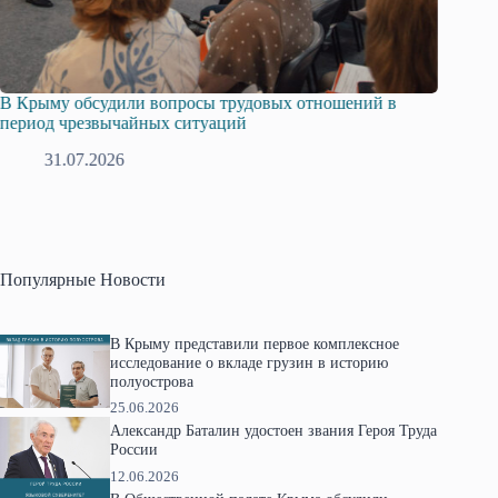
Русская община Крыма и Федерация независимых
Одиссей
профсоюзов Крыма укрепляют сотрудничество
гражда
28.07.2026
1
Популярные Новости
В Крыму представили первое комплексное
исследование о вкладе грузин в историю
полуострова
25.06.2026
Александр Баталин удостоен звания Героя Труда
России
12.06.2026