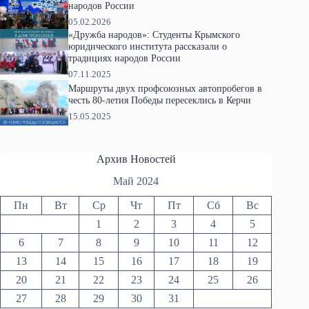
народов России
05.02.2026
«Дружба народов»: Студенты Крымского
юридического института рассказали о
традициях народов России
07.11.2025
Маршруты двух профсоюзных автопробегов в
честь 80-летия Победы пересеклись в Керчи
15.05.2025
Архив Новостей
Май 2024
Пн
Вт
Ср
Чт
Пт
Сб
Вс
1
2
3
4
5
6
7
8
9
10
11
12
13
14
15
16
17
18
19
20
21
22
23
24
25
26
27
28
29
30
31