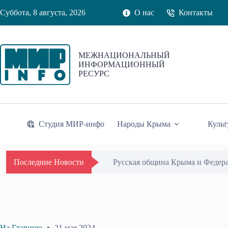
Перейти
Суббота, 8 августа, 2026
О нас
Контакты
к
сути
МЕЖНАЦИОНАЛЬНЫЙ
ИНФОРМАЦИОННЫЙ
РЕСУРС
Студия МИР-инфо
Народы Крыма
Культ
Русская община Крыма и Федер
Последние Новости
На Главную
21 мая 2024