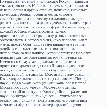
Путешествуя по миру и по городам России, я развила
«насмотренность». Наблюдая за тем, как развиваются
дети в России и других странах, понимаю, насколько
важно для ребёнка посещать места, которые
способствуют его творчеству, созданию среды для
реализации потенциала «юных учёных» в нашей стране
в рамках научно-технической сферы. К сожалению, не
каждый ребёнок может посетить научно-
просветительские центры в силу разных жизненных
обстоятельств. Поэтому у меня, как у человека, как у
мамы, просто болит душа за незащищённые группы
детей, за многодетные семьи, за воспитанников
интернатов, за школьников, которые хотят, но не могут
попасть туда, где будет развиваться их потенциал.
Именно поэтому у меня родилась инициатива
пригласить крымских детей в «Поход в науку», где
посредством интерактивного общения они смогут
раскрыть свой потенциал. Мою инициативу создания
Благотворительного проекта под названием «Поход в
науку» поддержала Ассоциация школьного кластера
Москвы которую учредил Московский физико-
технический институт, и Фонд содействия развитию
науки, культуры и кино «Одиссей». Учитывая все
реалии, мы пришли к такому выводу, что реализация
комплекса образовательных мероприятий научно-