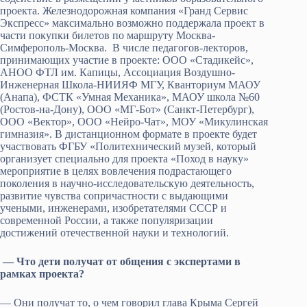
проекта. Железнодорожная компания «Гранд Сервис
Экспресс» максимально возможно поддержала проект в
части покупки билетов по маршруту Москва-
Симферополь-Москва. В числе педагогов-лекторов,
принимающих участие в проекте: ООО «Стадикейс»,
АНОО ФТЛ им. Капицы, Ассоциация Воздушно-
Инженерная Школа-НИИЯФ МГУ, Кванториум МАОУ
(Анапа), ФСТК «Умная Механика», МАОУ школа №60
(Ростов-на-Дону), ООО «МГ-Бот» (Санкт-Петербург),
ООО «Вектор», ООО «Нейро-Чат», МОУ «Микулинская
гимназия». В дистанционном формате в проекте будет
участвовать ФГБУ «Политехнический музей, который
организует специально для проекта «Поход в науку»
мероприятие в целях вовлечения подрастающего
поколения в научно-исследовательскую деятельность,
развитие чувства сопричастности с выдающими
учеными, инженерами, изобретателями СССР и
современной России, а также популяризации
достижений отечественной науки и технологий.
— Что дети получат от общения с экспертами в
рамках проекта?
— Они получат то, о чем говорил глава Крыма Сергей