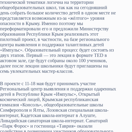
технической тематики логична на территории
общеобразовательных школ, так как на сегодняшний
день собрать большое количество детей в одном месте не
представляется возможным из-за «жёлтого» уровня
опасности в Крыму. Именно поэтому мы
переформатировали его и предложили Министерству
образования Республики Крым реализовать этот
пилотный проект, в частности, на базе регионального
центра выявления и поддержки талантливых детей
«Импульс». Образовательный процесс будет состоять из
двух этапов. Первый — это лекция в формате TED в
актовом зале, где будут собраны около 100 учеников,
далее после лекции школьники будут приглашены на
семь увлекательных мастер-классов.
В проекте с 11-18 мая будут принимать участие
Региональный центр выявления и поддержки одаренных
детей в Республике Крым «Импульс», Открытый
космический лицей, Крымская республиканская
гимназия «Консоль», общеобразовательные школы
Симферополя и Ялты, Лозовская специальная школа-
интернат, Кадетская школа-интернат в Алуште,
Ливадийская санаторная школа-интернат. Санаторий
«Парк Форос» и гостиница «Таврия» оказали
содействие в размещении участников образовательного