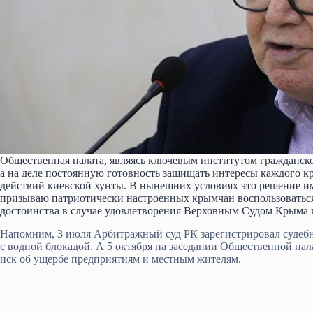
Общественная палата, являясь ключевым институтом гражданско
а на деле постоянную готовность защищать интересы каждого 
действий киевской хунты. В нынешних условиях это решение им
призываю патриотически настроенных крымчан воспользоватьс
достоинства в случае удовлетворения Верховным Судом Крыма 
Напомним, 3 июля Арбитражный суд РК зарегистрировал судебн
с водной блокадой. А 5 октября на заседании Общественной па
иск об ущербе предприятиям и местным жителям.