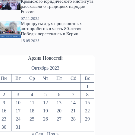
Крымского юридического института
рассказали о традициях народов
России
07.11.2025
Маршруты двух профсоюзных
автопробегов в честь 80-летия
Победы пересеклись в Керчи
15.05.2025
Архив Новостей
Октябрь 2023
Пн
Вт
Ср
Чт
Пт
Сб
Вс
1
2
3
4
5
6
7
8
9
10
11
12
13
14
15
16
17
18
19
20
21
22
23
24
25
26
27
28
29
30
31
« Сен
Ноя »