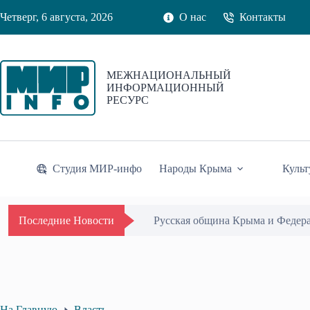
Перейти
Четверг, 6 августа, 2026
О нас
Контакты
к
сути
МЕЖНАЦИОНАЛЬНЫЙ
ИНФОРМАЦИОННЫЙ
РЕСУРС
Студия МИР-инфо
Народы Крыма
Культ
Русская община Крыма и Федер
Последние Новости
На Главную
Власть