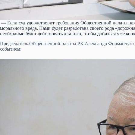
— Если суд удовлетворит требования Общественной палаты, кры
морального вреда. Нами будет разработана своего рода «дорожн
необходимо будет действовать для того, чтобы добиться уже ко
Председатель Общественной палаты РК Александр Форманчук н
событием: