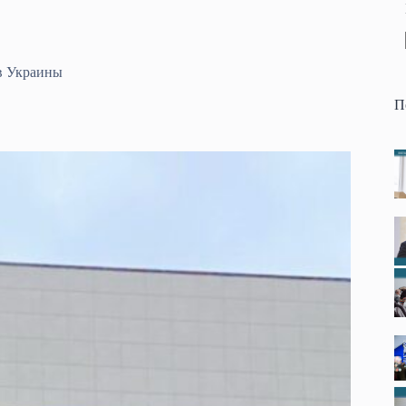
ив Украины
П