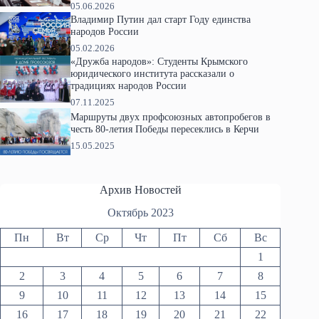
05.06.2026
Владимир Путин дал старт Году единства
народов России
05.02.2026
«Дружба народов»: Студенты Крымского
юридического института рассказали о
традициях народов России
07.11.2025
Маршруты двух профсоюзных автопробегов в
честь 80-летия Победы пересеклись в Керчи
15.05.2025
Архив Новостей
Октябрь 2023
Пн
Вт
Ср
Чт
Пт
Сб
Вс
1
2
3
4
5
6
7
8
9
10
11
12
13
14
15
16
17
18
19
20
21
22