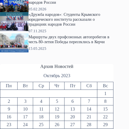
народов России
05.02.2026
«Дружба народов»: Студенты Крымского
юридического института рассказали о
традициях народов России
07.11.2025
Маршруты двух профсоюзных автопробегов в
честь 80-летия Победы пересеклись в Керчи
15.05.2025
Архив Новостей
Октябрь 2023
Пн
Вт
Ср
Чт
Пт
Сб
Вс
1
2
3
4
5
6
7
8
9
10
11
12
13
14
15
16
17
18
19
20
21
22
23
24
25
26
27
28
29