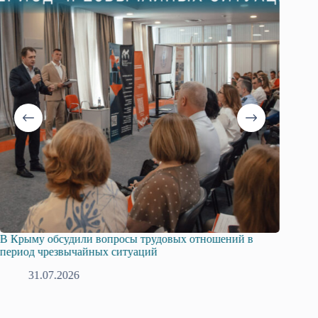
В Крыму обсудили вопросы трудовых отношений в
Русска
период чрезвычайных ситуаций
профсо
31.07.2026
2