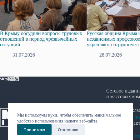
у обсудили вопросы трудовых
Русская община Крыма и Федер
ний в период чрезвычайных
независимых профсоюзов Крым
ий
укрепляют сотрудничество
.07.2026
28.07.2026
Сетевое издани
и массовых ком
Возрастная кл
Мы используем куки, чтобы обеспечить максимальное
Учредитель
Фо
удобство использования нашего веб-сайта.
Главный редакт
Принимаю
Отклоняю
Политика в о