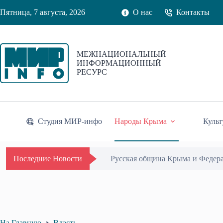
Перейти
Пятница, 7 августа, 2026
О нас
Контакты
к
сути
МЕЖНАЦИОНАЛЬНЫЙ
ИНФОРМАЦИОННЫЙ
РЕСУРС
Студия МИР-инфо
Народы Крыма
Культ
Русская община Крыма и Федер
Последние Новости
На Главную
Власть