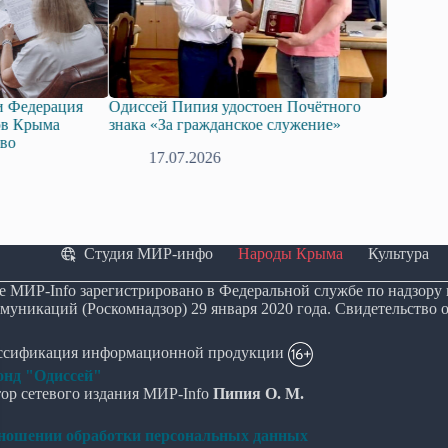
ация
Одиссей Пипия удостоен Почётного
Госдума приняла
а
знака «За гражданское служение»
законопроект о 
технологий иску
17.07.2026
08.07.2026
Студия МИР-инфо
Народы Крыма
Культура
е МИР-Info зарегистрировано в Федеральной службе по надзору
муникаций (Роскомнадзор) 29 января 2020 года. Свидетельство 
ассификация информационной продукции
нд "Одиссей"
ор сетевого издания МИР-Info
Пипия О. М.
тношении обработки персональных данных