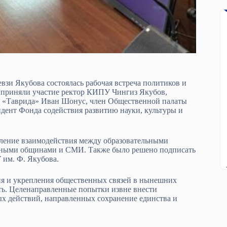
зи Якубова состоялась рабочая встреча политиков и
й приняли участие ректор КИПУ Чингиз Якубов,
а «Таврида» Иван Шонус, член Общественной палаты
ент Фонда содействия развитию науки, культуры и
пление взаимодействия между образовательными
льными общинами и СМИ. Также было решено подписать
 им. Ф. Якубова.
ия и укрепления общественных связей в нынешних
ть. Целенаправленные попытки извне внести
х действий, направленных сохранение единства и