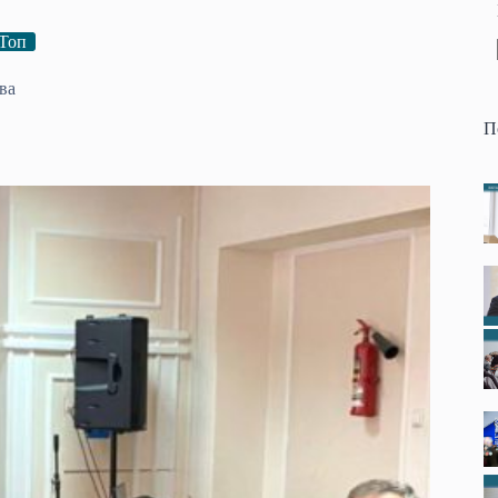
Топ
ва
П