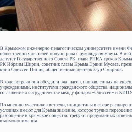
В Крымском инженерно-педагогическом университете имени Фев
общественных деятелей полуострова с руководством вуза. В не
депутат Государственного Совета РК, глава РНКА греков Крым
РК Ибраим Ширин, советник главы Крыма Эрвин Мусаев, презид
кино Одиссей Пипия, общественный деятель Заур Смирнов.
В ходе встречи они обсудили ряд шагов, направленных на укре
учреждениями, институтами гражданского общества, национа
соглашение о сотрудничестве между фондом «Одиссей» и КИПУ
По мнению участников встречи, инициативы в сфере расширен
условиях имеют для Крыма значение, которое трудно переоцени
разобщение в крымское общество требуют продуманных ответны
взаимопонимания.