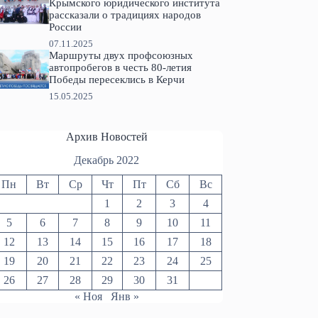
Крымского юридического института
рассказали о традициях народов
России
07.11.2025
Маршруты двух профсоюзных
автопробегов в честь 80-летия
Победы пересеклись в Керчи
15.05.2025
Архив Новостей
Декабрь 2022
Пн
Вт
Ср
Чт
Пт
Сб
Вс
1
2
3
4
5
6
7
8
9
10
11
12
13
14
15
16
17
18
19
20
21
22
23
24
25
26
27
28
29
30
31
« Ноя
Янв »