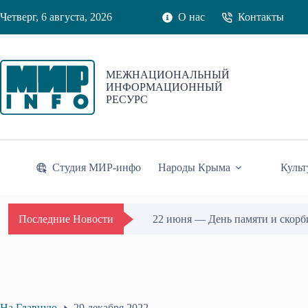
Перейти
Четверг, 6 августа, 2026
О нас
Контакты
к
сути
МЕЖНАЦИОНАЛЬНЫЙ
ИНФОРМАЦИОННЫЙ
РЕСУРС
Студия МИР-инфо
Народы Крыма
Культ
22 июня — День памяти и скорб
Последние Новости
На Главную
29 декабря 2022