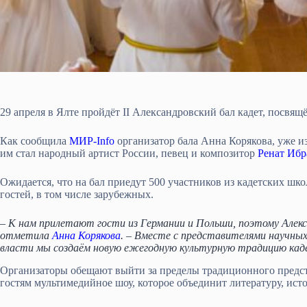
29 апреля в Ялте пройдёт II Александровский бал кадет, посвя
Как сообщила
МИР-Info
организатор бала Анна Корякова, уже и
им стал народный артист России, певец и композитор
Ренат Ибр
Ожидается, что на бал приедут 500 участников из кадетских шк
гостей, в том числе зарубежных.
– К нам прилетают гости из Германии и Польши, поэтому Але
отметила
Анна Корякова
. – Вместе с представителями научных
власти мы создаём новую ежегодную культурную традицию ка
Организаторы обещают выйти за пределы традиционного предста
гостям мультимедийное шоу, которое объединит литературу, ист