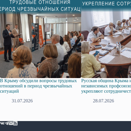
вопросы трудовых
Русская община Крыма и Федерация
Одис
д чрезвычайных
независимых профсоюзов Крыма
знак
укрепляют сотрудничество
28.07.2026