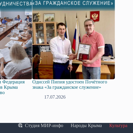
сей Пипия удостоен Почётного
Госдума приняла в первом ч
а «За гражданское служение»
законопроект о поддержке р
технологий искусственного 
17.07.2026
08.07.2026
Студия МИР-инфо
Народы Крыма
Культура