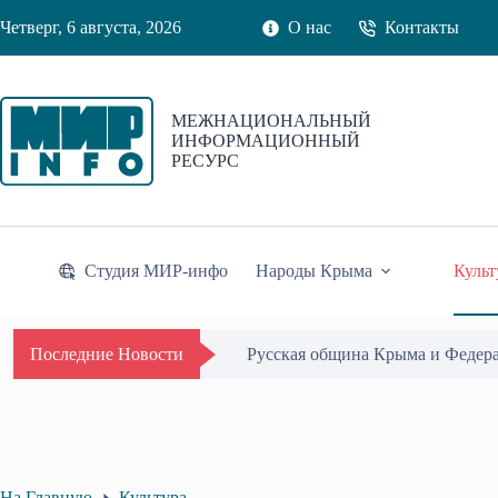
Перейти
Четверг, 6 августа, 2026
О нас
Контакты
к
сути
МЕЖНАЦИОНАЛЬНЫЙ
ИНФОРМАЦИОННЫЙ
РЕСУРС
Студия МИР-инфо
Народы Крыма
Культ
Русская община Крыма и Федер
Последние Новости
На Главную
Культура