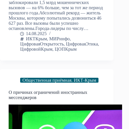
заблокировали 1,5 млрд мошеннических
вызовов — на 6% больше, чем за тот же период
прошлого года.Абсолютный рекорд — житель
Москвы, которому попытались дозвониться 46
627 раз. Все вызовы были успешно
остановлены.Города-лидеры по числу…
14.08.2025
ИКТКрым
,
МИРинфо
,
ЦифроваяОткрытость
,
ЦифроваяЭтика
,
ЦифровойКрым
,
ЦОПКрым
Общественная приёмная. ИКТ-Крым
О причинах ограничений иностранных
мессенджеров