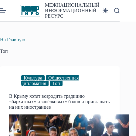
Перейти
МЕЖНАЦИОНАЛЬНЫЙ
к
ИНФОРМАЦИОННЫЙ
сути
РЕСУРС
На Главную
Топ
Культура
Общественная
дипломатия
Топ
В Крыму хотят возродить традицию
«бархатных» и «шёлковых» балов и приглашать
на них иностранцев