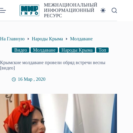
Перейти
МЕЖНАЦИОНАЛЬНЫЙ
к
ИНФОРМАЦИОННЫЙ
сути
РЕСУРС
На Главную
Народы Крыма
Молдаване
Видео
Молдаване
Народы Крыма
Топ
Крымские молдаване провели обряд встречи весны
[видео]
16 Мар , 2020