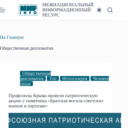
Перейти
МЕЖНАЦИОНАЛЬНЫЙ
к
ИНФОРМАЦИОННЫЙ
сути
РЕСУРС
На Главную
Общественная дипломатия
Общественная
дипломатия
Топ
Фотогалерея
Человек
труда
Профсоюзы Крыма провели патриотическую
акцию у памятника «Братская могила советских
воинов и партизан»