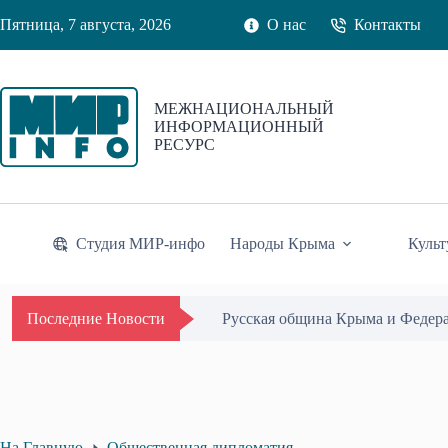
Перейти
Пятница, 7 августа, 2026
О нас
Контакты
к
сути
МЕЖНАЦИОНАЛЬНЫЙ
ИНФОРМАЦИОННЫЙ
РЕСУРС
Студия МИР-инфо
Народы Крыма
Культ
Русская община Крыма и Федер
Последние Новости
На Главную
Общественная дипломатия