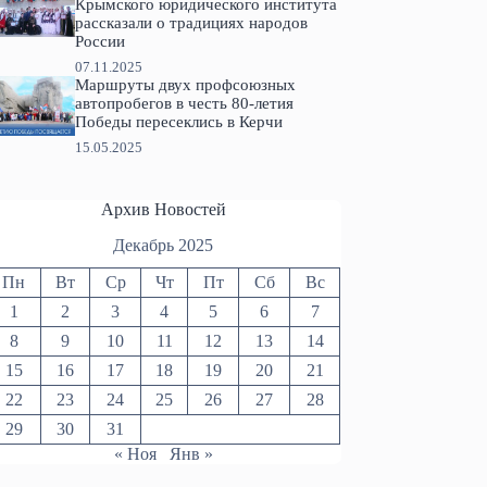
Крымского юридического института
рассказали о традициях народов
России
07.11.2025
Маршруты двух профсоюзных
автопробегов в честь 80-летия
Победы пересеклись в Керчи
15.05.2025
Архив Новостей
Декабрь 2025
Пн
Вт
Ср
Чт
Пт
Сб
Вс
1
2
3
4
5
6
7
8
9
10
11
12
13
14
15
16
17
18
19
20
21
22
23
24
25
26
27
28
29
30
31
« Ноя
Янв »