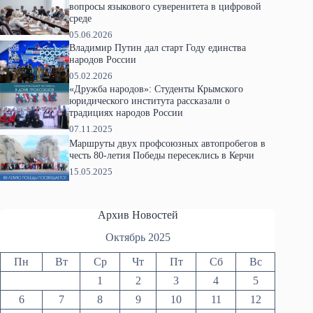
вопросы языкового суверенитета в цифровой
среде
05.06.2026
Владимир Путин дал старт Году единства
народов России
05.02.2026
«Дружба народов»: Студенты Крымского
юридического института рассказали о
традициях народов России
07.11.2025
Маршруты двух профсоюзных автопробегов в
честь 80-летия Победы пересеклись в Керчи
15.05.2025
Архив Новостей
Октябрь 2025
Пн
Вт
Ср
Чт
Пт
Сб
Вс
1
2
3
4
5
6
7
8
9
10
11
12