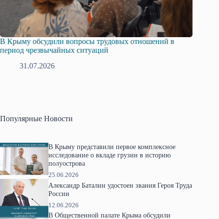
В Крыму обсудили вопросы трудовых отношений в
Русска
период чрезвычайных ситуаций
профсо
31.07.2026
2
Популярные Новости
В Крыму представили первое комплексное
исследование о вкладе грузин в историю
полуострова
25.06.2026
Александр Баталин удостоен звания Героя Труда
России
12.06.2026
В Общественной палате Крыма обсудили