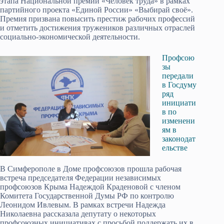
этапа Национальной премии «Человек труда» в рамках
партийного проекта «Единой России» «Выбирай своё».
Премия призвана повысить престиж рабочих профессий
и отметить достижения тружеников различных отраслей
социально-экономической деятельности.
Профсою
зы
передали
в Госдуму
ряд
инициати
в по
изменени
ям в
законодат
ельстве
В Симферополе в Доме профсоюзов прошла рабочая
встреча председателя Федерации независимых
профсоюзов Крыма Надеждой Краденовой с членом
Комитета Государственной Думы РФ по контролю
Леонидом Ивлевым. В рамках встречи Надежда
Николаевна рассказала депутату о некоторых
профсоюзных инициативах с просьбой поддержать их в