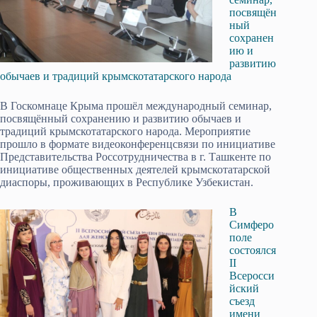
посвящён
ный
сохранен
ию и
развитию
обычаев и традиций крымскотатарского народа
В Госкомнаце Крыма прошёл международный семинар,
посвящённый сохранению и развитию обычаев и
традиций крымскотатарского народа. Мероприятие
прошло в формате видеоконференцсвязи по инициативе
Представительства Россотрудничества в г. Ташкенте по
инициативе общественных деятелей крымскотатарской
диаспоры, проживающих в Республике Узбекистан­.
В
Симферо
поле
состоялся
II
Всеросси
йский
съезд
имени