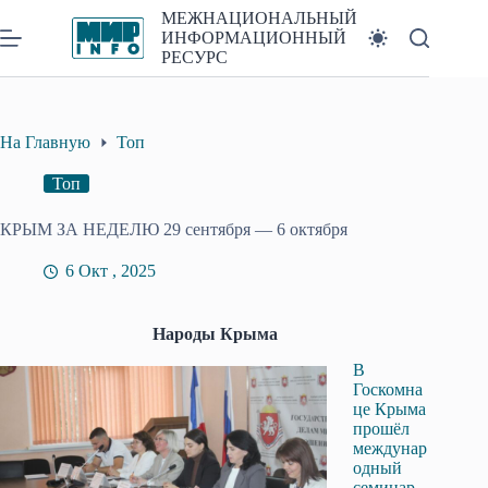
Перейти
МЕЖНАЦИОНАЛЬНЫЙ
к
ИНФОРМАЦИОННЫЙ
сути
РЕСУРС
На Главную
Топ
Топ
КРЫМ ЗА НЕДЕЛЮ 29 сентября — 6 октября
6 Окт , 2025
Народы Крыма
В
Госкомна
це Крыма
прошёл
междунар
одный
семинар,