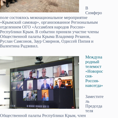
В
Симферо
поле состоялось межнациональное мероприятие
«Крымский самовар», организованное Региональным
отделением ОГО «Ассамблея народов России»
Республики Крым. В событии приняли участие члены
Общественной палаты Крыма Владимир Резанов,
Руслан Самсонов, Заур Смирнов, Одиссей Пипия и
Валентина Радзивил.
Междуна
родный
телемост
«Новорос
сия-
Россия-
навсегда»
Заместите
ль
Председа
теля
Общественной палаты Республики Крым, член