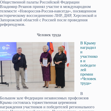
Общественной палаты Российской Федерации
Владимир Резанов принял участие в международном
телемосте «Новороссия-Россия-навсегда», посвященном
историческому воссоединению ЛНР, ДНР, Херсонской и
Запорожской областей с Россией после проведения
референдумов.
Человек труда
В Крыму
наградил
и
участнико
в и
победите
лей
премии
«Человек
труда»
В
Большом зале Федерации независимых профсоюзов
Крыма состоялась торжественная церемония
награждения участников и победителей регионального