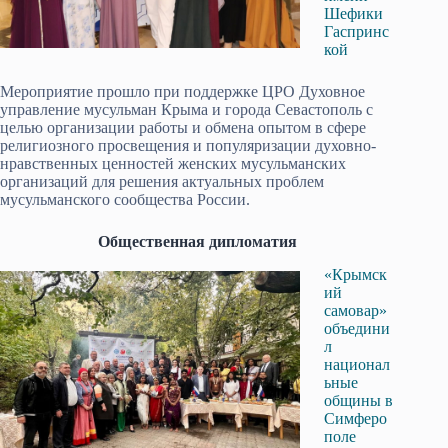
Шефики
Гаспринс
кой
Мероприятие прошло при поддержке ЦРО Духовное
управление мусульман Крыма и города Севастополь с
целью организации работы и обмена опытом в сфере
религиозного просвещения и популяризации духовно-
нравственных ценностей женских мусульманских
организаций для решения актуальных проблем
мусульманского сообщества России.
Общественная дипломатия
«Крымск
ий
самовар»
объедини
л
национал
ьные
общины в
Симферо
поле