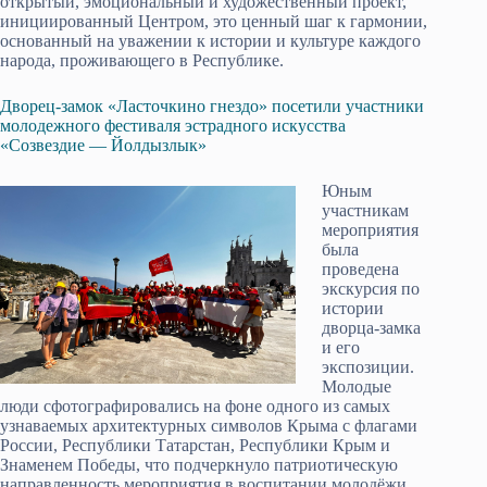
открытый, эмоциональный и художественный проект,
инициированный Центром, это ценный шаг к гармонии,
основанный на уважении к истории и культуре каждого
народа, проживающего в Республике.
Дворец-замок «Ласточкино гнездо» посетили участники
молодежного фестиваля эстрадного искусства
«Созвездие — Йолдызлык»
Юным
участникам
мероприятия
была
проведена
экскурсия по
истории
дворца-замка
и его
экспозиции.
Молодые
люди сфотографировались на фоне одного из самых
узнаваемых архитектурных символов Крыма с флагами
России, Республики Татарстан, Республики Крым и
Знаменем Победы, что подчеркнуло патриотическую
направленность мероприятия в воспитании молодёжи.