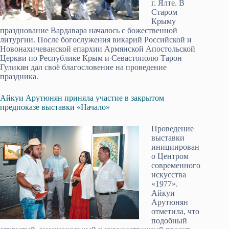
г. Ялте. В
Старом
Крыму
празднование Вардавара началось с божественной
литургии. После богослужения викарий Российской и
Новонахичеванской епархии Армянской Апостольской
Церкви по Республике Крым и Севастополю Тарон
Гуликян дал своё благословение на проведение
праздника.
Айкуи Арутюнян приняла участие в закрытом
предпоказе выставки «Начало»
Проведение
выставки
инициирован
о Центром
современного
искусства
«1977».
Айкуи
Арутюнян
отметила, что
подобный