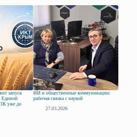
вит запуск
ИИ и общественные коммуникации:
В Общес
я Единой
рабочая связка с наукой
определ
ПК уже до
повестки
27.03.2026
19