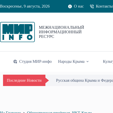
Перейти
Воскресенье, 9 августа, 2026
О нас
Контакты
к
сути
МЕЖНАЦИОНАЛЬНЫЙ
ИНФОРМАЦИОННЫЙ
РЕСУРС
Студия МИР-инфо
Народы Крыма
Культ
Русская община Крыма и Федер
Последние Новости
На Главную
Общественная приёмная. ИКТ-Крым