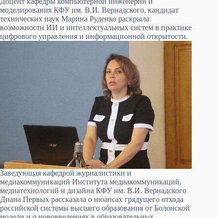
Доцент кафедры компьютерной инженерии и
моделирования КФУ им. В.И. Вернадского, кандидат
технических наук Марина Руденко раскрыла
возможности ИИ и интеллектуальных систем в практике
цифрового управления и информационной открытости.
Заведующая кафедрой журналистики и
медиакоммуникаций Института медиакоммуникаций,
медиатехнологий и дизайна КФУ им. В.И. Вернадского
Диана Первых рассказала о нюансах грядущего отхода
российской системы высшего образования от Болонской
модели и о нововведениях в образовательных