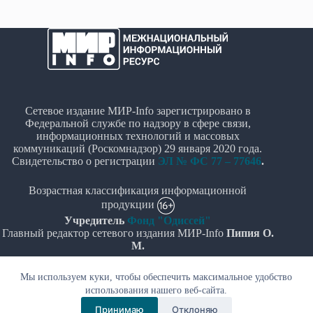
Сетевое издание МИР-Info зарегистрировано в
Федеральной службе по надзору в сфере связи,
информационных технологий и массовых
коммуникаций (Роскомнадзор) 29 января 2020 года.
Свидетельство о регистрации
ЭЛ № ФС 77 – 77646
.
Возрастная классификация информационной
продукции
Учредитель
Фонд "Одиссей"
Главный редактор сетевого издания МИР-Info
Пипия О.
М.
Политика в отношении обработки персональных
Мы используем куки, чтобы обеспечить максимальное удобство
данных
использования нашего веб-сайта.
Принимаю
Отклоняю