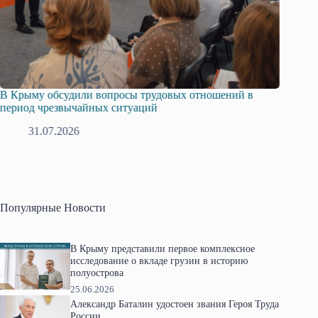
Русская община Крыма и Федерация независимых
Одиссе
профсоюзов Крыма укрепляют сотрудничество
гражда
28.07.2026
1
Популярные Новости
В Крыму представили первое комплексное
исследование о вкладе грузин в историю
полуострова
25.06.2026
Александр Баталин удостоен звания Героя Труда
России