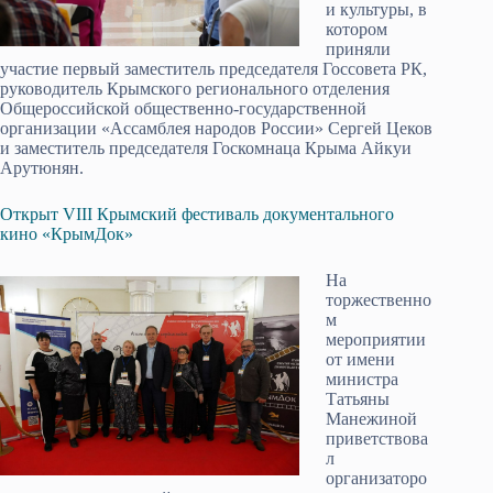
и культуры, в
котором
приняли
участие первый заместитель председателя Госсовета РК,
руководитель Крымского регионального отделения
Общероссийской общественно-государственной
организации «Ассамблея народов России» Сергей Цеков
и заместитель председателя Госкомнаца Крыма Айкуи
Арутюнян.
Открыт VIII Крымский фестиваль документального
кино «КрымДок»
На
торжественно
м
мероприятии
от имени
министра
Татьяны
Манежиной
приветствова
л
организаторо