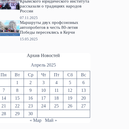
Крымского юридического института
рассказали о традициях народов
России
07.11.2025
Маршруты двух профсоюзных
автопробегов в честь 80-летия
Победы пересеклись в Керчи
15.05.2025
Архив Новостей
Апрель 2025
Пн
Вт
Ср
Чт
Пт
Сб
Вс
1
2
3
4
5
6
7
8
9
10
11
12
13
14
15
16
17
18
19
20
21
22
23
24
25
26
27
28
29
30
« Мар
Май »