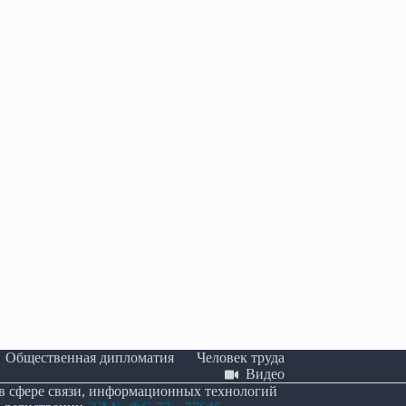
ла в первом чтении
В Крыму представили первое
о поддержке развития
комплексное исследование о вкладе
кусственного интеллекта.
грузин в историю полуострова
26
25.06.2026
Общественная дипломатия
Человек труда
Видео
 в сфере связи, информационных технологий