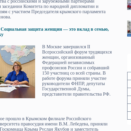
ства с российскими и зарубежными партнёрами
м заседании Комитета по народной дипломатии и
зям с участием Председателя крымского парламента
нова.
 Социальная защита женщин — это вклад в семью,
ку
В Москве завершился II
Всероссийский форум трудящихся
женщин, организованный
Федерацией независимых
профсоюзов России и собравший
150 участниц со всей страны. В
работе форума приняли участие
руководители ФНПР, депутаты
Государственной Думы,
представители правительства РФ.
рое прошло в Крымском филиале Российского
верситета правосудия имени В.М. Лебедева, приняли
 Госкомнаца Крыма Руслан Якуб­ов и заместитель