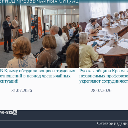
му обсудили вопросы трудовых
Русская община Крыма и Фед
ений в период чрезвычайных
независимых профсоюзов Кр
ций
укрепляют сотрудничество
31.07.2026
28.07.2026
Сетевое издани