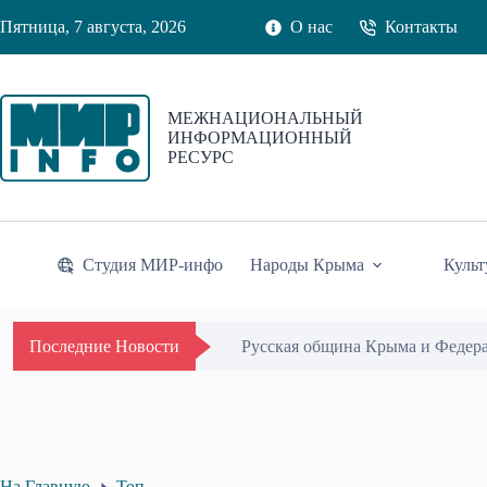
Перейти
Пятница, 7 августа, 2026
О нас
Контакты
к
сути
МЕЖНАЦИОНАЛЬНЫЙ
ИНФОРМАЦИОННЫЙ
РЕСУРС
Студия МИР-инфо
Народы Крыма
Культ
Русская община Крыма и Федер
Последние Новости
На Главную
Топ