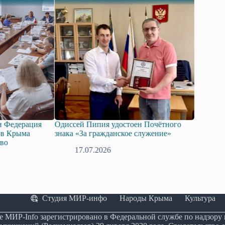
ерация
Одиссей Пипия удостоен Почётного
Госдума приня
ыма
знака «За гражданское служение»
законопроект 
технологий ис
17.07.2026
08.07.20
Студия МИР-инфо
Народы Крыма
Культура
е МИР-Info зарегистрировано в Федеральной службе по надзору