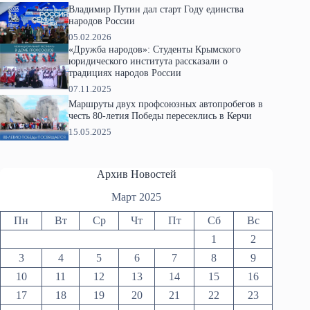
Владимир Путин дал старт Году единства
народов России
05.02.2026
«Дружба народов»: Студенты Крымского
юридического института рассказали о
традициях народов России
07.11.2025
Маршруты двух профсоюзных автопробегов в
честь 80-летия Победы пересеклись в Керчи
15.05.2025
Архив Новостей
Март 2025
Пн
Вт
Ср
Чт
Пт
Сб
Вс
1
2
3
4
5
6
7
8
9
10
11
12
13
14
15
16
17
18
19
20
21
22
23