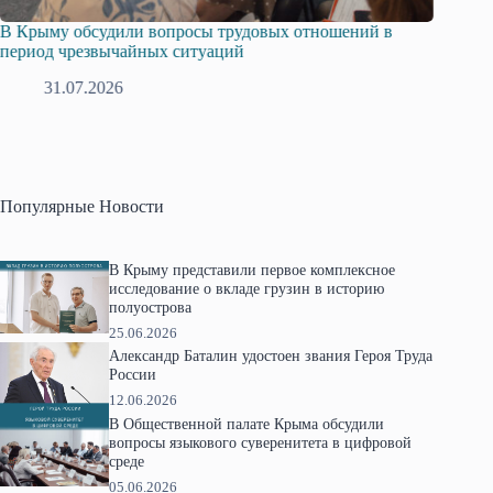
Русская община Крыма и Федерация независимых
Одиссе
профсоюзов Крыма укрепляют сотрудничество
гражда
28.07.2026
1
Популярные Новости
В Крыму представили первое комплексное
исследование о вкладе грузин в историю
полуострова
25.06.2026
Александр Баталин удостоен звания Героя Труда
России
12.06.2026
В Общественной палате Крыма обсудили
вопросы языкового суверенитета в цифровой
среде
05.06.2026