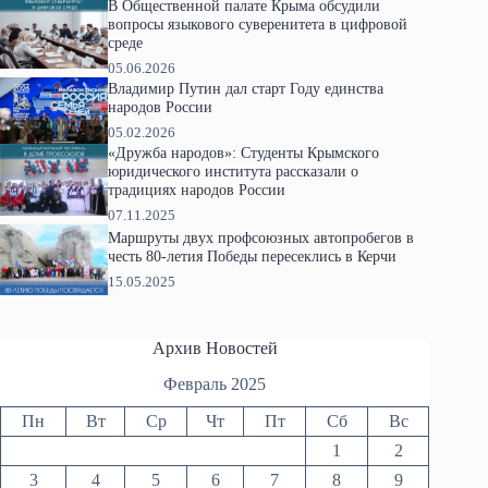
В Общественной палате Крыма обсудили
вопросы языкового суверенитета в цифровой
среде
05.06.2026
Владимир Путин дал старт Году единства
народов России
05.02.2026
«Дружба народов»: Студенты Крымского
юридического института рассказали о
традициях народов России
07.11.2025
Маршруты двух профсоюзных автопробегов в
честь 80-летия Победы пересеклись в Керчи
15.05.2025
Архив Новостей
Февраль 2025
Пн
Вт
Ср
Чт
Пт
Сб
Вс
1
2
3
4
5
6
7
8
9