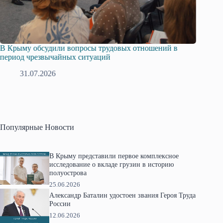
Русская община Крыма и Федерация независимых
Одиссе
профсоюзов Крыма укрепляют сотрудничество
гражда
28.07.2026
1
Популярные Новости
В Крыму представили первое комплексное
исследование о вкладе грузин в историю
полуострова
25.06.2026
Александр Баталин удостоен звания Героя Труда
России
12.06.2026