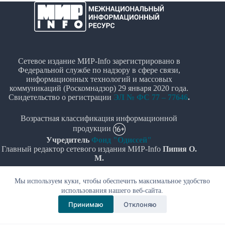
Сетевое издание МИР-Info зарегистрировано в
Федеральной службе по надзору в сфере связи,
информационных технологий и массовых
коммуникаций (Роскомнадзор) 29 января 2020 года.
Свидетельство о регистрации
ЭЛ № ФС 77 – 77646
.
Возрастная классификация информационной
продукции
Учредитель
Фонд "Одиссей"
Главный редактор сетевого издания МИР-Info
Пипия О.
М.
Политика в отношении обработки персональных
Мы используем куки, чтобы обеспечить максимальное удобство
данных
использования нашего веб-сайта.
Принимаю
Отклоняю
© Все права защищены 2020-2026г. - "МИР-Info"