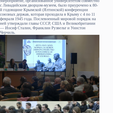
Мероприятие, организованное университетом совместно
с Ливадийским дворцом-музеем, было приурочено к 80-
й годовщине Крымской (Ялтинской) конференции
союзных держав, которая проходила в Крыму с 4 по 11
февраля 1945 года. Послевоенный мировой порядок на
ней утверждали главы СССР, США и Великобритании
— Иосиф Сталин, Франклин Рузвельт и Уинстон
Черчиль.