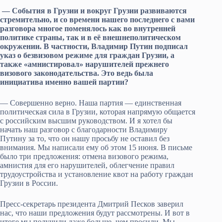
— События в Грузии и вокруг Грузии развиваются
стремительно, и со времени нашего последнего с вами
разговора многое поменялось как во внутренней
политике страны, так и в её внешнеполитическом
окружении. В частности, Владимир Путин подписал
указ о безвизовом режиме для граждан Грузии, а
также «амнистировал» нарушителей прежнего
визового законодательства. Это ведь была
инициатива именно вашей партии?
— Совершенно верно. Наша партия — единственная
политическая сила в Грузии, которая напрямую общается
с российским высшим руководством. И я хотел бы
начать наш разговор с благодарности Владимиру
Путину за то, что он нашу просьбу не оставил без
внимания. Мы написали ему об этом 15 июня. В письме
было три предложения: отмена визового режима,
амнистия для его нарушителей, облегчение правил
трудоустройства и установление квот на работу граждан
Грузии в России.
Пресс-секретарь президента Дмитрий Песков заверил
нас, что наши предложения будут рассмотрены. И вот в
итоге мы получили даже больше, чем просили. Мы