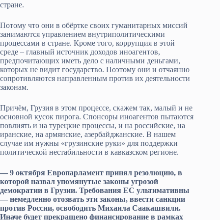
стране.
Потому что они в обёртке своих гуманитарных миссий
занимаются управлением внутриполитическими
процессами в стране. Кроме того, коррупция в этой
среде – главный источник доходов иноагентов,
предпочитающих иметь дело с наличными деньгами,
которых не видит государство. Поэтому они и отчаянно
сопротивляются направленным против их деятельности
законам.
Причём, Грузия в этом процессе, скажем так, малый и не
основной кусок пирога. Спонсоры иноагентов пытаются
повлиять и на турецкие процессы, и на российские, на
иранские, на армянские, азербайджанские. В нашем
случае им нужны «грузинские руки» для поддержки
политической нестабильности в кавказском регионе.
— 9 октября Европарламент принял резолюцию, в
которой назвал упомянутые законы угрозой
демократии в Грузии. Требования ЕС ультимативны
— немедленно отозвать эти законы, ввести санкции
против России, освободить Михаила Саакашвили.
Иначе будет прекращено финансирование в рамках