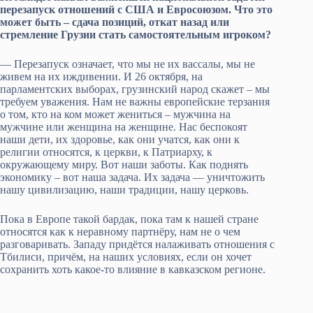
перезапуск отношений с США и Евросоюзом. Что это
может быть – сдача позиций, откат назад или
стремление Грузии стать самостоятельным игроком?
— Перезапуск означает, что мы не их вассалы, мы не
живем на их иждивении. И 26 октября, на
парламентских выборах, грузинский народ скажет – мы
требуем уважения. Нам не важны европейские терзания
о том, кто на ком может жениться – мужчина на
мужчине или женщина на женщине. Нас беспокоят
наши дети, их здоровье, как они учатся, как они к
религии относятся, к церкви, к Патриарху, к
окружающему миру. Вот наши заботы. Как поднять
экономику – вот наша задача. Их задача — уничтожить
нашу цивилизацию, наши традиции, нашу церковь.
Пока в Европе такой бардак, пока там к нашей стране
относятся как к неравному партнёру, нам не о чем
разговаривать. Западу придётся налаживать отношения с
Тбилиси, причём, на наших условиях, если он хочет
сохранить хоть какое-то влияние в кавказском регионе.