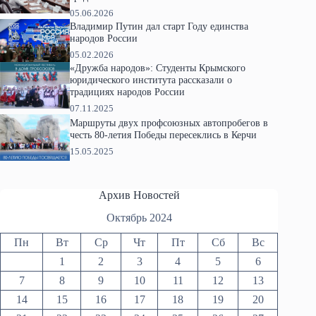
05.06.2026
Владимир Путин дал старт Году единства
народов России
05.02.2026
«Дружба народов»: Студенты Крымского
юридического института рассказали о
традициях народов России
07.11.2025
Маршруты двух профсоюзных автопробегов в
честь 80-летия Победы пересеклись в Керчи
15.05.2025
Архив Новостей
Октябрь 2024
Пн
Вт
Ср
Чт
Пт
Сб
Вс
1
2
3
4
5
6
7
8
9
10
11
12
13
14
15
16
17
18
19
20