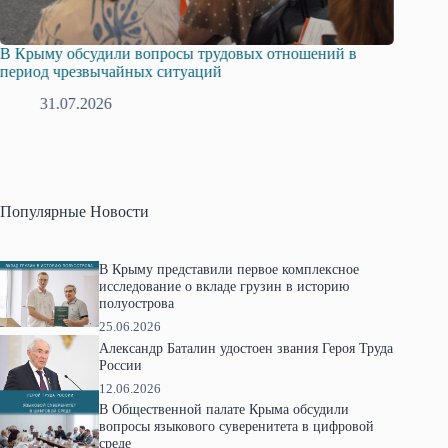
В Крыму обсудили вопросы трудовых отношений в
Русска
период чрезвычайных ситуаций
профсо
31.07.2026
2
Популярные Новости
В Крыму представили первое комплексное
исследование о вкладе грузин в историю
полуострова
25.06.2026
Александр Баталин удостоен звания Героя Труда
России
12.06.2026
В Общественной палате Крыма обсудили
вопросы языкового суверенитета в цифровой
среде