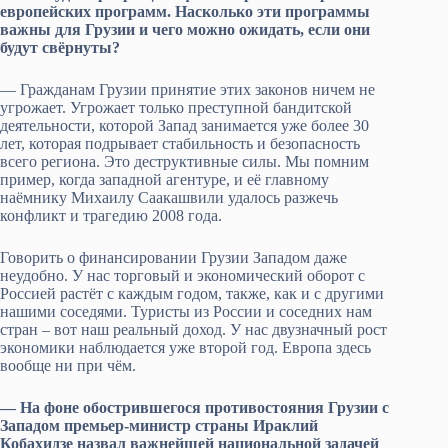
европейских программ. Насколько эти программы
важны для Грузии и чего можно ожидать, если они
будут свёрнуты?
— Гражданам Грузии принятие этих законов ничем не
угрожает. Угрожает только преступной бандитской
деятельности, которой Запад занимается уже более 30
лет, которая подрывает стабильность и безопасность
всего региона. Это деструктивные силы. Мы помним
пример, когда западной агентуре, и её главному
наёмнику Михаилу Саакашвили удалось разжечь
конфликт и трагедию 2008 года.
Говорить о финансировании Грузии Западом даже
неудобно. У нас торговый и экономический оборот с
Россией растёт с каждым годом, также, как и с другими
нашими соседями. Туристы из России и соседних нам
стран – вот наш реальный доход. У нас двузначный рост
экономики наблюдается уже второй год. Европа здесь
вообще ни при чём.
— На фоне обострившегося противостояния Грузии с
Западом премьер-министр страны Ираклий
Кобахидзе назвал важнейшей национальной задачей