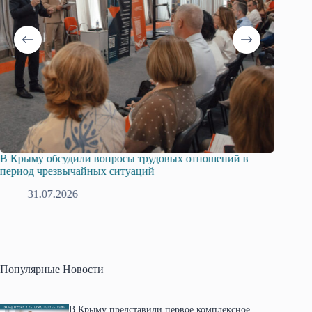
В Крыму обсудили вопросы трудовых отношений в
Русска
период чрезвычайных ситуаций
профсо
31.07.2026
2
Популярные Новости
В Крыму представили первое комплексное