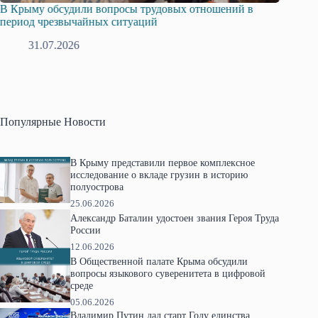
В Крыму обсудили вопросы трудовых отношений в
Русска
период чрезвычайных ситуаций
профсо
31.07.2026
2
Популярные Новости
В Крыму представили первое комплексное
исследование о вкладе грузин в историю
полуострова
25.06.2026
Александр Баталин удостоен звания Героя Труда
России
12.06.2026
В Общественной палате Крыма обсудили
вопросы языкового суверенитета в цифровой
среде
05.06.2026
Владимир Путин дал старт Году единства