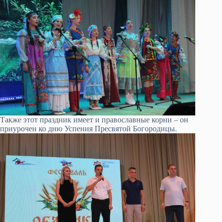
Также этот праздник имеет и православные корни – он
приурочен ко дню Успения Пресвятой Богородицы.