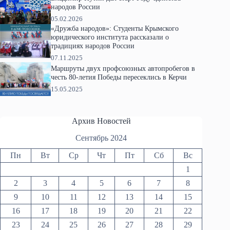
народов России
05.02.2026
«Дружба народов»: Студенты Крымского
юридического института рассказали о
традициях народов России
07.11.2025
Маршруты двух профсоюзных автопробегов в
честь 80-летия Победы пересеклись в Керчи
15.05.2025
Архив Новостей
Сентябрь 2024
Пн
Вт
Ср
Чт
Пт
Сб
Вс
1
2
3
4
5
6
7
8
9
10
11
12
13
14
15
16
17
18
19
20
21
22
23
24
25
26
27
28
29