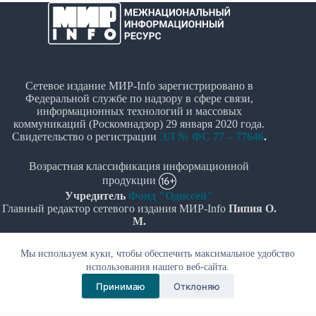
Сетевое издание МИР-Info зарегистрировано в
Федеральной службе по надзору в сфере связи,
информационных технологий и массовых
коммуникаций (Роскомнадзор) 29 января 2020 года.
Свидетельство о регистрации
ЭЛ № ФС 77 – 77646
.
Возрастная классификация информационной
продукции
Учредитель
Фонд "Одиссей"
Главный редактор сетевого издания МИР-Info
Пипия О.
М.
Политика в отношении обработки персональных
Мы используем куки, чтобы обеспечить максимальное удобство
данных
использования нашего веб-сайта.
Принимаю
Отклоняю
© Все права защищены 2020-2026г. - "МИР-Info"