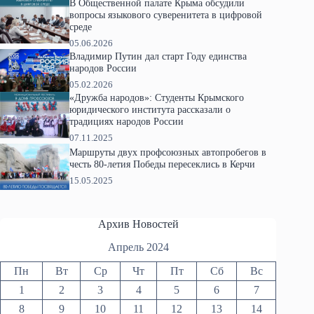
В Общественной палате Крыма обсудили
вопросы языкового суверенитета в цифровой
среде
05.06.2026
Владимир Путин дал старт Году единства
народов России
05.02.2026
«Дружба народов»: Студенты Крымского
юридического института рассказали о
традициях народов России
07.11.2025
Маршруты двух профсоюзных автопробегов в
честь 80-летия Победы пересеклись в Керчи
15.05.2025
Архив Новостей
Апрель 2024
Пн
Вт
Ср
Чт
Пт
Сб
Вс
1
2
3
4
5
6
7
8
9
10
11
12
13
14