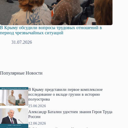
Русская община Крыма и Федерация независимых
Одиссей
профсоюзов Крыма укрепляют сотрудничество
гражда
28.07.2026
1
Популярные Новости
В Крыму представили первое комплексное
исследование о вкладе грузин в историю
полуострова
25.06.2026
Александр Баталин удостоен звания Героя Труда
России
12.06.2026