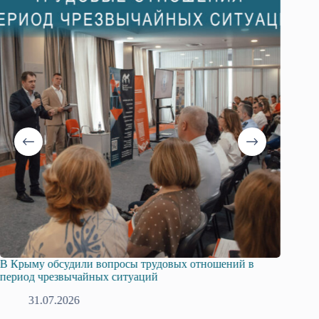
В Крыму обсудили вопросы трудовых отношений в
Русска
период чрезвычайных ситуаций
профсо
31.07.2026
2