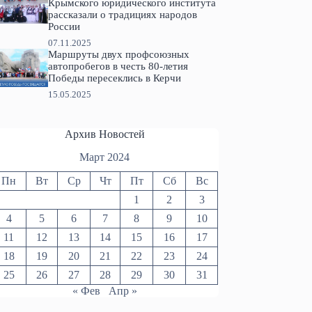
Крымского юридического института
рассказали о традициях народов
России
07.11.2025
Маршруты двух профсоюзных
автопробегов в честь 80-летия
Победы пересеклись в Керчи
15.05.2025
Архив Новостей
Март 2024
Пн
Вт
Ср
Чт
Пт
Сб
Вс
1
2
3
4
5
6
7
8
9
10
11
12
13
14
15
16
17
18
19
20
21
22
23
24
25
26
27
28
29
30
31
« Фев
Апр »