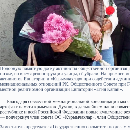
Подобную памятную доску активисты общественной организации
позже, во время реконструкции улицы, её убрали. На прежнее 
активистов Евпатории и «Кърымчахлар» при содействии админи
межнациональных отношений РК, Общественного Совета при Г
местной религиозной организации Евпатории «Егия Капай».
— Благодаря совместной межнациональной консолидации мы см
артефакт памяти крымчаков. Думаю, в дальнейшем наши совмест
республике и всей Российской Федерации новые культурные ре
— подчеркнул член совета ОО «Кърымчахлар», член Обществен
Заместитель председателя Государственного комитета по дел