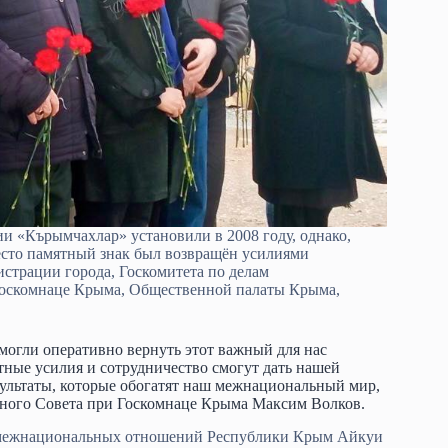
 «Кърымчахлар» установили в 2008 году, однако,
место памятный знак был возвращён усилиями
страции города, Госкомитета по делам
оскомнаце Крыма, Общественной палаты Крыма,
огли оперативно вернуть этот важный для нас
ные усилия и сотрудничество смогут дать нашей
зультаты, которые обогатят наш межнациональный мир,
ного Совета при Госкомнаце Крыма Максим Волков.
ам межнациональных отношений Республики Крым Айкуи