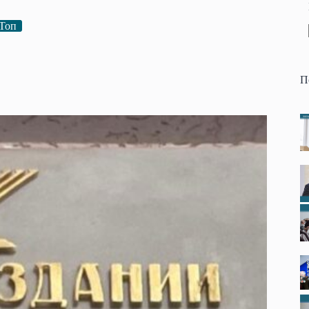
Топ
П