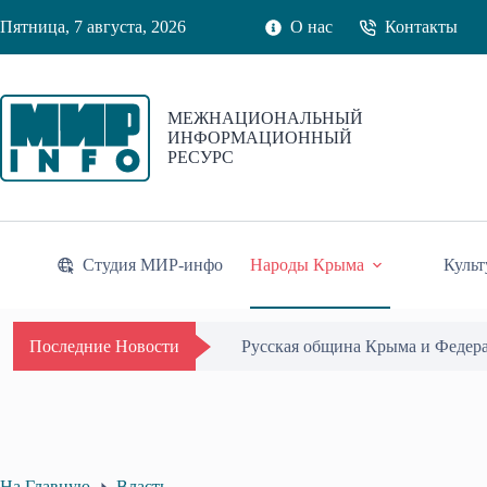
Перейти
Пятница, 7 августа, 2026
О нас
Контакты
к
сути
МЕЖНАЦИОНАЛЬНЫЙ
ИНФОРМАЦИОННЫЙ
РЕСУРС
Студия МИР-инфо
Народы Крыма
Культ
Русская община Крыма и Федер
Последние Новости
На Главную
Власть