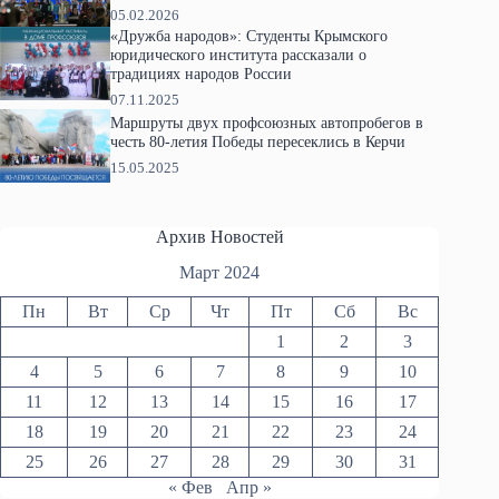
05.02.2026
«Дружба народов»: Студенты Крымского
юридического института рассказали о
традициях народов России
07.11.2025
Маршруты двух профсоюзных автопробегов в
честь 80-летия Победы пересеклись в Керчи
15.05.2025
Архив Новостей
Март 2024
Пн
Вт
Ср
Чт
Пт
Сб
Вс
1
2
3
4
5
6
7
8
9
10
11
12
13
14
15
16
17
18
19
20
21
22
23
24
25
26
27
28
29
30
31
« Фев
Апр »