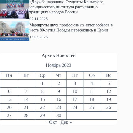
«Дружба народов»: Студенты Крымского
юридического института рассказали о
традициях народов России
07.11.2025
Маршруты двух профсоюзных автопробегов в
честь 80-летия Победы пересеклись в Керчи
15.05.2025
Архив Новостей
Ноябрь 2023
Пн
Вт
Ср
Чт
Пт
Сб
Вс
1
2
3
4
5
6
7
8
9
10
11
12
13
14
15
16
17
18
19
20
21
22
23
24
25
26
27
28
29
30
« Окт
Дек »