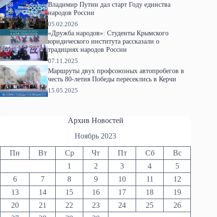
Владимир Путин дал старт Году единства
народов России
05.02.2026
«Дружба народов»: Студенты Крымского
юридического института рассказали о
традициях народов России
07.11.2025
Маршруты двух профсоюзных автопробегов в
честь 80-летия Победы пересеклись в Керчи
15.05.2025
Архив Новостей
Ноябрь 2023
Пн
Вт
Ср
Чт
Пт
Сб
Вс
1
2
3
4
5
6
7
8
9
10
11
12
13
14
15
16
17
18
19
20
21
22
23
24
25
26