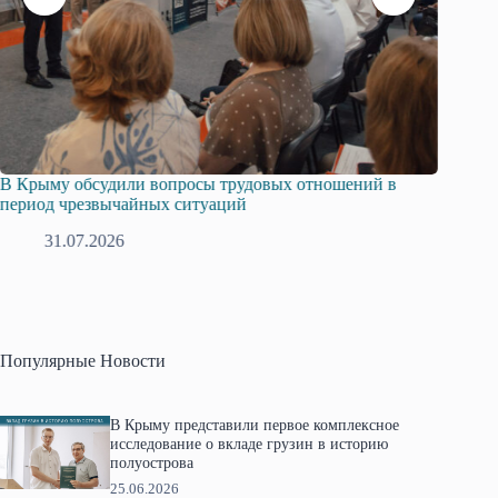
Русская община Крыма и Федерация независимых
Одиссе
профсоюзов Крыма укрепляют сотрудничество
гражда
28.07.2026
1
Популярные Новости
В Крыму представили первое комплексное
исследование о вкладе грузин в историю
полуострова
25.06.2026