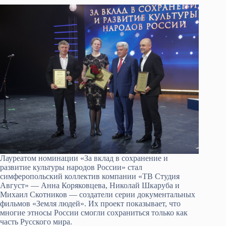
Лауреатом номинации «За вклад в сохранение и
развитие культуры народов России» стал
симферопольский коллектив компании «ТВ Студия
Август» — Анна Коряковцева, Николай Шкаруба и
Михаил Скотников — создатели серии документальных
фильмов «Земля людей». Их проект показывает, что
многие этносы России смогли сохраниться только как
часть Русского мира.