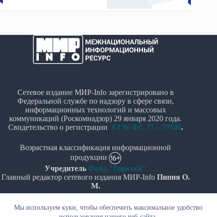
Сетевое издание МИР-Info зарегистрировано в
Федеральной службе по надзору в сфере связи,
информационных технологий и массовых
коммуникаций (Роскомнадзор) 29 января 2020 года.
Свидетельство о регистрации
ЭЛ № ФС 77 – 77646
.
Возрастная классификация информационной
продукции
Учредитель
Фонд "Одиссей"
Главный редактор сетевого издания МИР-Info
Пипия О.
М.
Политика в отношении обработки персональных
Мы используем куки, чтобы обеспечить максимальное удобство
данных
использования нашего веб-сайта.