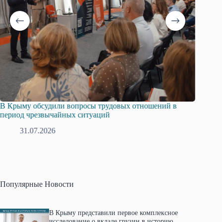
В Крыму обсудили вопросы трудовых отношений в
Русска
период чрезвычайных ситуаций
профсо
31.07.2026
2
Популярные Новости
В Крыму представили первое комплексное
исследование о вкладе грузин в историю