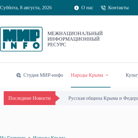
Перейти
Суббота, 8 августа, 2026
О нас
Контакты
к
сути
МЕЖНАЦИОНАЛЬНЫЙ
ИНФОРМАЦИОННЫЙ
РЕСУРС
Студия МИР-инфо
Народы Крыма
Культ
Русская община Крыма и Федер
Последние Новости
На Главную
Народы Крыма