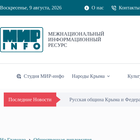
Перейти
Воскресенье, 9 августа, 2026
О нас
Контакты
к
сути
МЕЖНАЦИОНАЛЬНЫЙ
ИНФОРМАЦИОННЫЙ
РЕСУРС
Студия МИР-инфо
Народы Крыма
Культ
Русская община Крыма и Федер
Последние Новости
На Главную
Общественная дипломатия