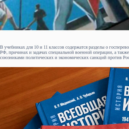
В учебниках для 10 и 11 классов содержатся разделы о госпере
РФ, причинах и задачах специальной военной операции, а так
союзниками политических и экономических санкций против Рос