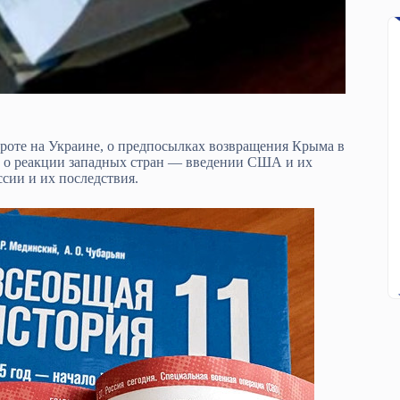
вороте на Украине, о предпосылках возвращения Крыма в
же о реакции западных стран — введении США и их
сии и их последствия.