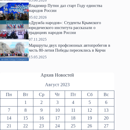
05.06.2026
Владимир Путин дал старт Году единства
народов России
05.02.2026
«Дружба народов»: Студенты Крымского
юридического института рассказали о
традициях народов России
07.11.2025
Маршруты двух профсоюзных автопробегов в
честь 80-летия Победы пересеклись в Керчи
15.05.2025
Архив Новостей
Август 2023
Пн
Вт
Ср
Чт
Пт
Сб
Вс
1
2
3
4
5
6
7
8
9
10
11
12
13
14
15
16
17
18
19
20
21
22
23
24
25
26
27