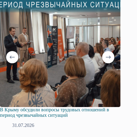
В Крыму обсудили вопросы трудовых отношений в
Русска
период чрезвычайных ситуаций
профсо
31.07.2026
2