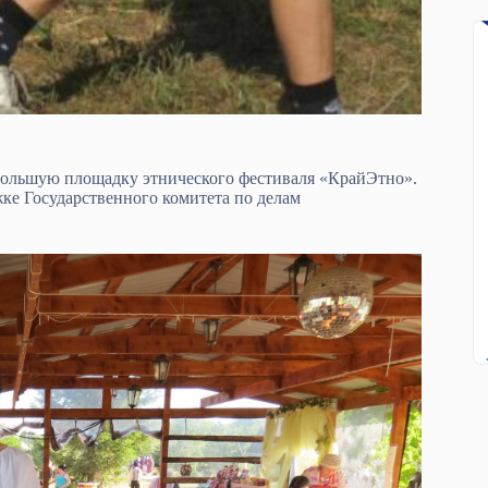
 большую площадку этнического фестиваля «КрайЭтно».
е Государственного комитета по делам