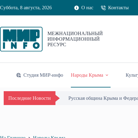
Перейти
Суббота, 8 августа, 2026
О нас
Контакты
к
сути
МЕЖНАЦИОНАЛЬНЫЙ
ИНФОРМАЦИОННЫЙ
РЕСУРС
Студия МИР-инфо
Народы Крыма
Культ
Одиссей Пипия удостоен Почётн
Последние Новости
На Главную
Народы Крыма