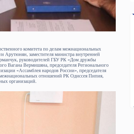
рственного комитета по делам межнациональных
уи Арутюнян, заместителя министра внутренней
рманчук, руководителей ГБУ РК «Дом дружбы
го Вагана Вермишяна, председателя Регионального
изации «Ассамблея народов России», председателя
м межнациональных отношений РК Одиссея Пипия,
ных организаций.