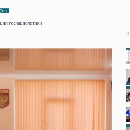
Топ
ации госнацполитики
П