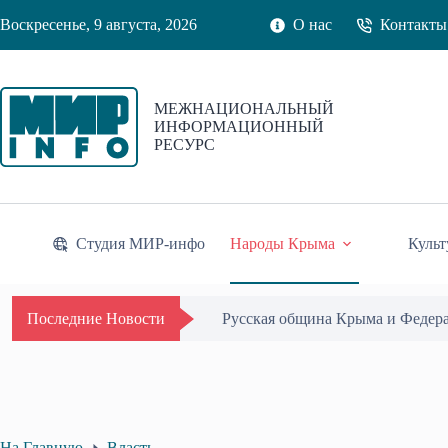
Перейти
Воскресенье, 9 августа, 2026
О нас
Контакты
к
сути
МЕЖНАЦИОНАЛЬНЫЙ
ИНФОРМАЦИОННЫЙ
РЕСУРС
Студия МИР-инфо
Народы Крыма
Культ
Одиссей Пипия удостоен Почётн
Последние Новости
На Главную
Власть