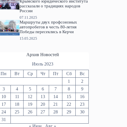
Крымского юридического института
рассказали о традициях народов
России
07.11.2025
Маршруты двух профсоюзных
автопробегов в честь 80-летия
Победы пересеклись в Керчи
15.05.2025
Архив Новостей
Июль 2023
Пн
Вт
Ср
Чт
Пт
Сб
Вс
1
2
3
4
5
6
7
8
9
10
11
12
13
14
15
16
17
18
19
20
21
22
23
24
25
26
27
28
29
30
31
« Июн
Авг »