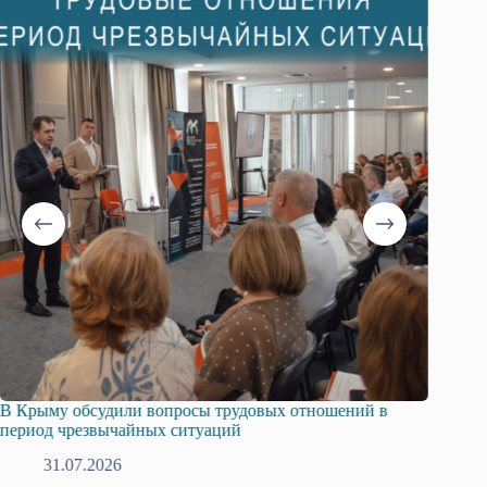
В Крыму обсудили вопросы трудовых отношений в
Русска
период чрезвычайных ситуаций
профсо
31.07.2026
2