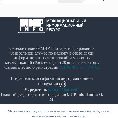
Сетевое издание МИР-Info зарегистрировано в
Федеральной службе по надзору в сфере связи,
информационных технологий и массовых
коммуникаций (Роскомнадзор) 29 января 2020 года.
Свидетельство о регистрации
ЭЛ № ФС 77 – 77646
.
Возрастная классификация информационной
продукции
Учредитель
Фонд "Одиссей"
Главный редактор сетевого издания МИР-Info
Пипия О.
М.
Политика в отношении обработки персональных
Мы используем куки, чтобы обеспечить максимальное удобство
данных
использования нашего веб-сайта.