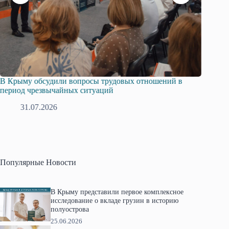
Русская община Крыма и Федерация независимых
Одиссе
профсоюзов Крыма укрепляют сотрудничество
гражда
28.07.2026
1
Популярные Новости
В Крыму представили первое комплексное
исследование о вкладе грузин в историю
полуострова
25.06.2026